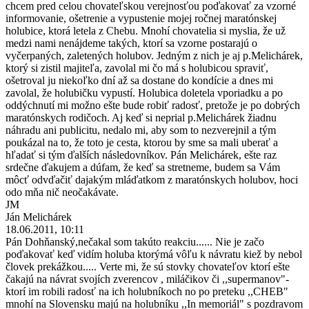
chcem pred celou chovateľskou verejnosťou poďakovať za vzorné
informovanie, ošetrenie a vypustenie mojej ročnej maratónskej
holubice, ktorá letela z Chebu. Mnohí chovatelia si myslia, že už
medzi nami nenájdeme takých, ktorí sa vzorne postarajú o
vyčerpaných, zaletených holubov. Jedným z nich je aj p.Melichárek,
ktorý si zistil majiteľa, zavolal mi čo má s holubicou spraviť,
ošetroval ju niekoľko dní až sa dostane do kondície a dnes mi
zavolal, že holubičku vypustí. Holubica doletela vporiadku a po
oddýchnutí mi možno ešte bude robiť radosť, pretože je po dobrých
maratónskych rodičoch. Aj keď si neprial p.Melichárek žiadnu
náhradu ani publicitu, nedalo mi, aby som to nezverejnil a tým
poukázal na to, že toto je cesta, ktorou by sme sa mali uberať a
hľadať si tým ďalších následovníkov. Pán Melichárek, ešte raz
srdečne ďakujem a dúfam, že keď sa stretneme, budem sa Vám
môcť odvďačiť dajakým mláďatkom z maratónskych holubov, hoci
odo mňa nič neočakávate.
JM
Ján Melichárek
18.06.2011, 10:11
Pán Dohňanský,nečakal som takúto reakciu...... Nie je začo
poďakovať keď vidím holuba ktorýmá vôľu k návratu kiež by nebol
človek prekážkou..... Verte mi, že sú stovky chovateľov ktorí ešte
čakajú na návrat svojích zverencov , miláčikov či ,,supermanov"-
ktorí im robili radosť na ich holubníkoch no po preteku ,,CHEB"
mnohí na Slovensku majú na holubníku ,,In memoriál" s pozdravom