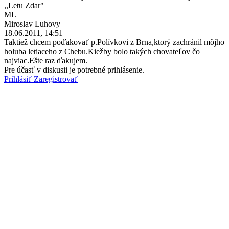
,,Letu Zdar"
ML
Miroslav Luhovy
18.06.2011, 14:51
Taktiež chcem poďakovať p.Polívkovi z Brna,ktorý zachránil môjho
holuba letiaceho z Chebu.Kiežby bolo takých chovateľov čo
najviac.Ešte raz ďakujem.
Pre účasť v diskusii je potrebné prihlásenie.
Prihlásiť
Zaregistrovať