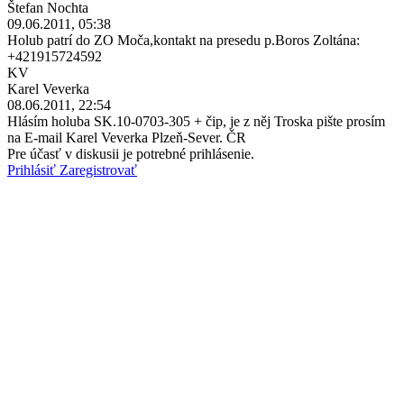
Štefan Nochta
09.06.2011, 05:38
Holub patrí do ZO Moča,kontakt na presedu p.Boros Zoltána:
+421915724592
KV
Karel Veverka
08.06.2011, 22:54
Hlásím holuba SK.10-0703-305 + čip, je z něj Troska pište prosím
na E-mail Karel Veverka Plzeň-Sever. ČR
Pre účasť v diskusii je potrebné prihlásenie.
Prihlásiť
Zaregistrovať