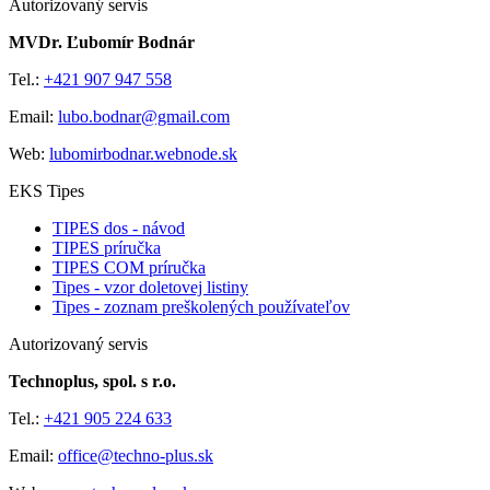
Autorizovaný servis
MVDr. Ľubomír Bodnár
Tel.:
+421 907 947 558
Email:
lubo.bodnar@gmail.com
Web:
lubomirbodnar.webnode.sk
EKS Tipes
TIPES dos - návod
TIPES príručka
TIPES COM príručka
Tipes - vzor doletovej listiny
Tipes - zoznam preškolených používateľov
Autorizovaný servis
Technoplus, spol. s r.o.
Tel.:
+421 905 224 633
Email:
office@techno-plus.sk