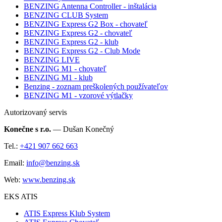
BENZING Antenna Controller - inštalácia
BENZING CLUB System
BENZING Express G2 Box - chovateľ
BENZING Express G2 - chovateľ
BENZING Express G2 - klub
BENZING Express G2 - Club Mode
BENZING LIVE
BENZING M1 - chovateľ
BENZING M1 - klub
Benzing - zoznam preškolených používateľov
BENZING M1 - vzorové výtlačky
Autorizovaný servis
Konečne s r.o.
— Dušan Konečný
Tel.:
+421 907 662 663
Email:
info@benzing.sk
Web:
www.benzing.sk
EKS ATIS
ATIS Express Klub System