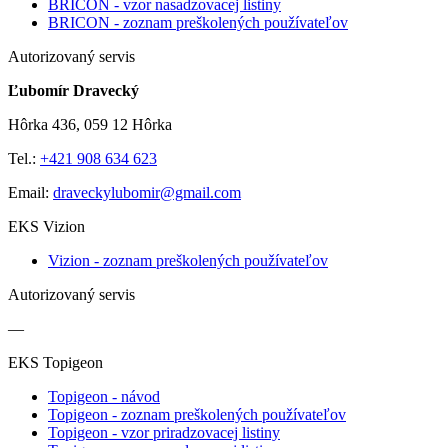
BRICON - vzor nasadzovacej listiny
BRICON - zoznam preškolených používateľov
Autorizovaný servis
Ľubomír Dravecký
Hôrka 436, 059 12 Hôrka
Tel.:
+421 908 634 623
Email:
draveckylubomir@gmail.com
EKS Vizion
Vizion - zoznam preškolených používateľov
Autorizovaný servis
—
EKS Topigeon
Topigeon - návod
Topigeon - zoznam preškolených používateľov
Topigeon - vzor priradzovacej listiny