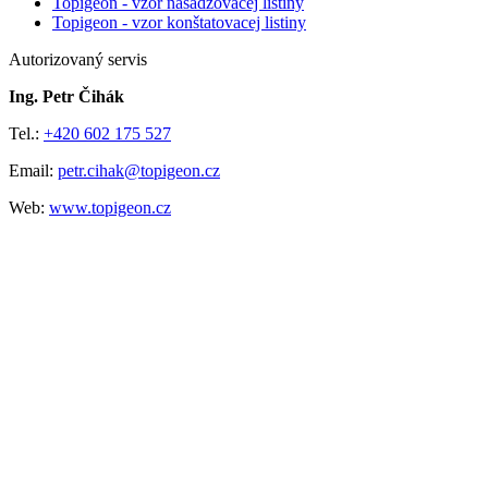
Topigeon - vzor nasadzovacej listiny
Topigeon - vzor konštatovacej listiny
Autorizovaný servis
Ing. Petr Čihák
Tel.:
+420 602 175 527
Email:
petr.cihak@topigeon.cz
Web:
www.topigeon.cz