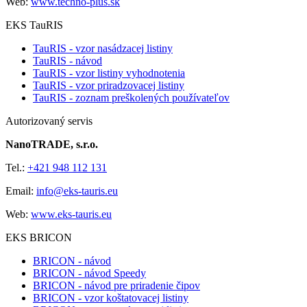
Web:
www.techno-plus.sk
EKS TauRIS
TauRIS - vzor nasádzacej listiny
TauRIS - návod
TauRIS - vzor listiny vyhodnotenia
TauRIS - vzor priradzovacej listiny
TauRIS - zoznam preškolených používateľov
Autorizovaný servis
NanoTRADE, s.r.o.
Tel.:
+421 948 112 131
Email:
info@eks-tauris.eu
Web:
www.eks-tauris.eu
EKS BRICON
BRICON - návod
BRICON - návod Speedy
BRICON - návod pre priradenie čipov
BRICON - vzor koštatovacej listiny