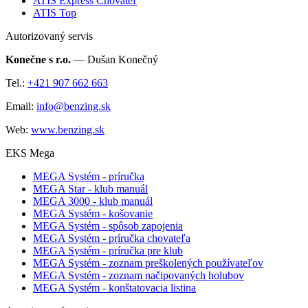
ATIS Express Chovateľ
ATIS Top
Autorizovaný servis
Konečne s r.o.
— Dušan Konečný
Tel.:
+421 907 662 663
Email:
info@benzing.sk
Web:
www.benzing.sk
EKS Mega
MEGA Systém - príručka
MEGA Star - klub manuál
MEGA 3000 - klub manuál
MEGA Systém - košovanie
MEGA Systém - spôsob zapojenia
MEGA Systém - príručka chovateľa
MEGA Systém - príručka pre klub
MEGA Systém - zoznam preškolených používateľov
MEGA Systém - zoznam načipovaných holubov
MEGA Systém - konštatovacia listina