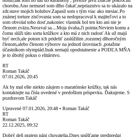
holub,tak som ho dal do karantény , pretože javil značne pokročilú
chorobu.Ano nemusel som dlho čakať,nepriaznivo sa to ukázalo na
zdr.stave mojich holubov.Zapasil som s tým viac ako mesiac.Po
známej torture zisťovania som sa nedopracoval k majiteľovi a to
som obvolal toho dosť,nakoniec vlastnik bol ten kto ani nie je
členom zväzu.Neozval sa....Moja úvaha,či pointa:Neviem komu a
čomu slúži táto sorta krúžkov a kto má z nich radosť Ak už majú
byť nech,ale potom ich prideliť zaslúžilim ,rozumej dlhoročným
členom,alebo členom výborov na jednotl úrovniach ,potažme
účastníkom olympiád.Inak nemajú opodstatnenie a PODĽA MŇA
je to úbohý pokus o elitárstvo.
RT
Roman Takáč
07.01.2026, 20:45
Ak by mal ešte niekto záujem o maratónske krúžky, tak nás
kontaktujte na čísla uvedené v predošlom príspevku. Ďakujeme. S
pozdravom Takáč
Upravené 07.01.2026, 20:48
• Roman Takáč
RT
Roman Takáč
22.12.2025, 09:32
Dobrý deň prajem páni chovatelia.Dnes spúšťame predpredaj