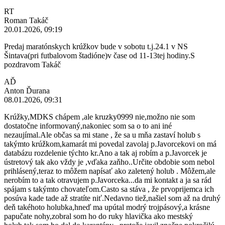
RT
Roman Takáč
20.01.2026, 09:19
Predaj maratónskych krúžkov bude v sobotu t.j.24.1 v NS
Šintava(pri futbalovom štadióne)v čase od 11-13tej hodiny.S
pozdravom Takáč
AĎ
Anton Ďurana
08.01.2026, 09:31
Krúžky,MDKS chápem ,ale kruzky0999 nie,možno nie som
dostatočne informovaný,nakoniec som sa o to ani iné
nezaujímal.Ale občas sa mi stane , že sa u mňa zastaví holub s
takýmto krúžkom,kamarát mi povedal zavolaj p.Javorcekovi on má
databázu rozdelenie týchto kr.Ano a tak aj robím a p.Javorcek je
ústretový tak ako vždy je ,vďaka zaňho..Určite obdobie som nebol
prihlásený,teraz to môžem napísať ako zaletený holub . Môžem,ale
nerobím to a tak otravujem p.Javorceka...da mi kontakt a ja sa rád
spájam s takýmto chovateľom.Casto sa stáva , že prvoprijemca ich
posúva kade tade až stratíte niť.Nedavno tiež,našiel som až na druhý
deň takéhoto holubka,hneď ma upútal modrý trojpásový,a krásne
papučate nohy,zobral som ho do ruky hlavička ako mestský