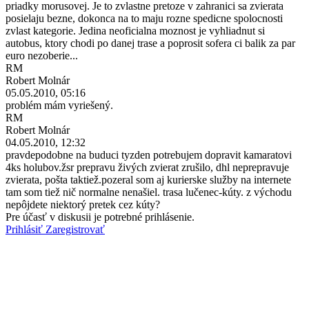
priadky morusovej. Je to zvlastne pretoze v zahranici sa zvierata
posielaju bezne, dokonca na to maju rozne spedicne spolocnosti
zvlast kategorie. Jedina neoficialna moznost je vyhliadnut si
autobus, ktory chodi po danej trase a poprosit sofera ci balik za par
euro nezoberie...
RM
Robert Molnár
05.05.2010, 05:16
problém mám vyriešený.
RM
Robert Molnár
04.05.2010, 12:32
pravdepodobne na buduci tyzden potrebujem dopravit kamaratovi
4ks holubov.žsr prepravu živých zvierat zrušilo, dhl neprepravuje
zvierata, pošta taktiež.pozeral som aj kurierske služby na internete
tam som tiež nič normalne nenašiel. trasa lučenec-kúty. z východu
nepôjdete niektorý pretek cez kúty?
Pre účasť v diskusii je potrebné prihlásenie.
Prihlásiť
Zaregistrovať