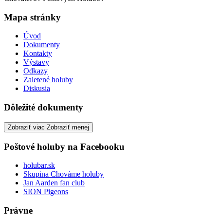
Mapa stránky
Úvod
Dokumenty
Kontakty
Výstavy
Odkazy
Zaletené holuby
Diskusia
Dôležité dokumenty
Zobraziť viac
Zobraziť menej
Poštové holuby na Facebooku
holubar.sk
Skupina Chováme holuby
Jan Aarden fan club
SION Pigeons
Právne