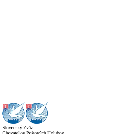
Slovenský Zväz
Chovateľov Poštových Holubov