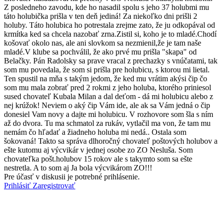
Z posledneho zavodu, kde ho nasadil spolu s jeho 37 holubmi mu
táto holubička prišla v ten deň jediná! Za niekoľko dni prišli 2
holuby. Táto holubica ho potrestala zrejme zato, že ju odkopával od
krmítka ked sa chcela nazobať zrna.Zistil si, koho je to mladé.Chodí
košovať okolo nas, ale ani slovkom sa nezmienil,že je tam naše
mladé.V klube sa pochválil, že ako prvé mu prišla "skapa" od
Belačky. Pán Radolsky sa prave vracal z prechazky s vnúčatami, tak
som mu povedala, že som si prišla pre holubicu, s ktorou mi lietal.
Ten spustil na mňa s takým jedom, že ked mu vrátim akýsi čip čo
som mu mala zobrať pred 2 rokmi z jeho holuba, ktorého priniesol
sused chovateľ Kubala Milan a dal deťom - dá mi holubicu alebo z
nej krúžok! Neviem o aký čip Vám ide, ale ak sa Vám jedná o čip
donesiel Vam novy a dajte mi holubicu. V rozhovore som šla s ním
až do dvora. Tu ma schmatol za rukáv, vytlačil ma von, že tam mu
nemám čo hľadať a žiadneho holuba mi nedá.. Ostala som
šokovaná! Takto sa správa dlhoročný chovateľ poštových holubov a
ešte kutomu aj výcvikár v jednej osobe zo ZO Nesluša. Som
chovateľka pošt.holubov 15 rokov ale s takymto som sa ešte
nestretla. A to som aj Ja bola výcvikárom ZO!!!
Pre účasť v diskusii je potrebné prihlásenie.
Prihlásiť
Zaregistrovať