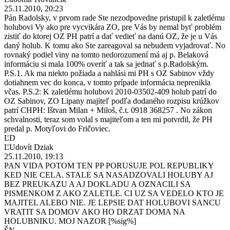
25.11.2010, 20:23
Pán Radolsky, v prvom rade Ste nezodpovedne pristupil k zaletlému
holubovi Vy ako pre vycvikára ZO, pre Vás by nemal byť problém
zistiť do ktorej OZ PH patrí a dať vedieť na danú OZ, že je u Vás
daný holub. K tomu ako Ste zareagoval sa nebudem vyjadrovať. No
rovnaký podiel viny na tomto nedorozumení má aj p. Belaková
informáciu si mala 100% overiť a tak sa jednať s p.Radolským.
P.S.1. Ak ma niekto požiada a nahlási mi PH s OZ Sabinov vždy
dotiahnem vec do konca, v tomto prípade informácia neprenikla
včas. P.S.2: K zaletlému holubovi 2010-03502-409 holub patrí do
OZ Sabinov, ZO Lipany majiteľ podľa dodaného rozpisu krúžkov
patrí CHPH: Ištvan Milan + Miloš, č.t. 0918 368257 . No zákon
schvalnosti, teraz som volal s majiteľom a ten mi potvrdil, že PH
predal p. Motyľovi do Fričoviec.
ĽD
ĽUdovít Dziak
25.11.2010, 19:13
PAN VIDA POTOM TEN PP PORUSUJE POL REPUBLIKY
KED NIE CELA. STALE SA NASADZOVALI HOLUBY AJ
BEZ PREUKAZU A AJ DOKLADU A OZNACILI SA
PISMENKOM Z AKO ZALETLE. CI UZ SA VEDELO KTO JE
MAJITEL ALEBO NIE. JE LEPSIE DAT HOLUBOVI SANCU
VRATIT SA DOMOV AKO HO DRZAT DOMA NA
HOLUBNIKU. MOJ NAZOR [%sig%]