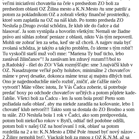
veľmi iniciatívni chovatelia na čele s predsedom ZO boli za
predsedom oblasti OZ Žilina mesto a K.N.Mesto /tu sme patrili/ a
potom za pokladníkom OZ a zobrali všetky finančné prostriedky,
ktoré som zaplatila na OZ na náš klub. Po tomto predseda ZO
Nesluša p.Drugo zvolal schôdzu, že klub ide do čadce a dal
hlasovať. Ja som vystúpila a hovorím všetkým: Nemali ste žiadne
právo ani súhlas zobrať peniaze z oblasti, nikto Vás tým nepoveril.
Mohli ste zobrať len za seba, keď ste už chceli. A najprv mala byť
zvolaná schôdza, je takýto a takýto problém, čo ideme s tým robiť!
Tu vyskočil starší muž voči mne: "Mariena Ty buď ticho, lebo
zastávaš žilinčanov"! Ja zastávam len zdravý rozum!!!/bol to
p.Radolský - išiel do ZO/ Však rozmýšľajte: sme 3.najväčší klub v
OZ. Nasadzujeme veľké počty holubov, minimálne 2 chovateľov
máme v prvej desatke, dokonca máme teraz aj majstra dlhých tratí.
Ono je najjednoduchšie niečo rozbiť, zničiť, ale ťažšie niečo
vytvoriť! Máte vôbec istotu, že Vás Čadca zoberie, tá potrebuje
predať boxy po odchode chovateľov určitých a potom pôjdete kade-
ľahšie. Všetci boli za Čadcu - len Ja som bola proti! Preto som
požiadala našu oblasť, aby ma niekde zaradila na košovanie, lebo 1
chovateľ klub netvorí!!! Takto som sa dostala do ZO Brodno a som
tu stále. ZO Nesluša bola 1 rok v Čadci, ako som predpovedala,
potom boli niekoľko rokov v Bytči, odtiaľ tiež podobne odišli,
potom boli v našej OZ na hosťovaní 1 rok, oblasť sa potom
rozdelila na 2 a to: K.N.Mesto a Dlhé Pole /musel byť nový názov -
2 Žiliny nemohli byť/. Viackrát boli za mnou z OZ K.N.M. až sa