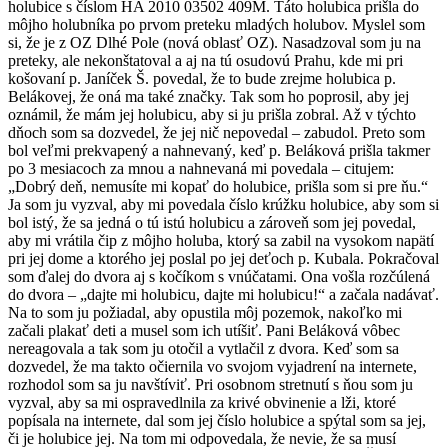
holubice s číslom HA 2010 03502 409M. Táto holubica prišla do
môjho holubníka po prvom preteku mladých holubov. Myslel som
si, že je z OZ Dlhé Pole (nová oblasť OZ). Nasadzoval som ju na
preteky, ale nekonštatoval a aj na tú osudovú Prahu, kde mi pri
košovaní p. Janíček Š. povedal, že to bude zrejme holubica p.
Belákovej, že oná ma také značky. Tak som ho poprosil, aby jej
oznámil, že mám jej holubicu, aby si ju prišla zobral. Až v týchto
dňoch som sa dozvedel, že jej nič nepovedal – zabudol. Preto som
bol veľmi prekvapený a nahnevaný, keď p. Beláková prišla takmer
po 3 mesiacoch za mnou a nahnevaná mi povedala – citujem:
„Dobrý deň, nemusíte mi kopať do holubice, prišla som si pre ňu.“
Ja som ju vyzval, aby mi povedala číslo krúžku holubice, aby som si
bol istý, že sa jedná o tú istú holubicu a zároveň som jej povedal,
aby mi vrátila čip z môjho holuba, ktorý sa zabil na vysokom napätí
pri jej dome a ktorého jej poslal po jej deťoch p. Kubala. Pokračoval
som ďalej do dvora aj s kočíkom s vnúčatami. Ona vošla rozčúlená
do dvora – „dajte mi holubicu, dajte mi holubicu!“ a začala nadávať.
Na to som ju požiadal, aby opustila môj pozemok, nakoľko mi
začali plakať deti a musel som ich utíšiť. Pani Beláková vôbec
nereagovala a tak som ju otočil a vytlačil z dvora. Keď som sa
dozvedel, že ma takto očiernila vo svojom vyjadrení na internete,
rozhodol som sa ju navštíviť. Pri osobnom stretnutí s ňou som ju
vyzval, aby sa mi ospravedlnila za krivé obvinenie a lži, ktoré
popísala na internete, dal som jej číslo holubice a spýtal som sa jej,
či je holubice jej. Na tom mi odpovedala, že nevie, že sa musí