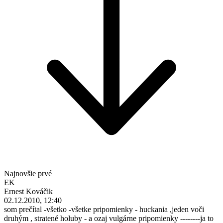
Najnovšie prvé
EK
Ernest Kováčik
02.12.2010, 12:40
som prečítal -všetko -všetke pripomienky - huckania ,jeden voči
druhým , stratené holuby - a ozaj vulgárne pripomienky --------ja to