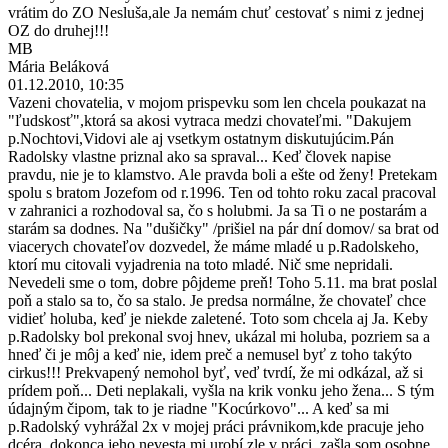
vrátim do ZO Nesluša,ale Ja nemám chuť cestovať s nimi z jednej
OZ do druhej!!!
MB
Mária Beláková
01.12.2010, 10:35
Vazeni chovatelia, v mojom prispevku som len chcela poukazat na
"ľudskosť",ktorá sa akosi vytraca medzi chovateľmi. "Dakujem
p.Nochtovi,Vidovi ale aj vsetkym ostatnym diskutujúcim.Pán
Radolsky vlastne priznal ako sa spraval... Keď človek napise
pravdu, nie je to klamstvo. Ale pravda boli a ešte od ženy! Pretekam
spolu s bratom Jozefom od r.1996. Ten od tohto roku zacal pracoval
v zahranici a rozhodoval sa, čo s holubmi. Ja sa Ti o ne postarám a
starám sa dodnes. Na "dušičky" /prišiel na pár dní domov/ sa brat od
viacerych chovateľov dozvedel, že máme mladé u p.Radolskeho,
ktorí mu citovali vyjadrenia na toto mladé. Nič sme nepridali.
Nevedeli sme o tom, dobre pôjdeme preň! Toho 5.11. ma brat poslal
poň a stalo sa to, čo sa stalo. Je predsa normálne, že chovateľ chce
vidieť holuba, keď je niekde zaletené. Toto som chcela aj Ja. Keby
p.Radolsky bol prekonal svoj hnev, ukázal mi holuba, pozriem sa a
hneď či je môj a keď nie, idem preč a nemusel byť z toho takýto
cirkus!!! Prekvapený nemohol byť, veď tvrdí, že mi odkázal, až si
prídem poň... Deti neplakali, vyšla na krik vonku jeho žena... S tým
údajným čipom, tak to je riadne "Kocúrkovo"... A keď sa mi
p.Radolský vyhrážal 2x v mojej práci právnikom,kde pracuje jeho
dcéra, dokonca jeho nevesta mi urobí zle v práci, zašla som osobne