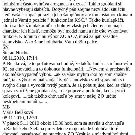
holubármi často vyhráva arogancia a drzosť. Takíto grobiani si
hlavne vyberajú slabších. Dotyčný pán zrejme nezvládol situáciu,
keď Vaša "skapa" porazila jeho šampiónov a v tom ostatnom konaní
jednal s Vami z pozície " funkcionára KSČ." Takíto kurilapkáči,
ktorí sa dokážu ulakomiť na holuby vlastných členov a nemajú
charakter ich hlásiť, nemôžu byť medzi nami a nie ešte vykonávať
funkcie. K tomuto činu výbor ZO a OZ musí zaujať zásadné
stanovisko. Ako žene holubárke Vám držím palce.
ŠN
Štefan Nochta
08.11.2010, 17:14
P. Beláková, je to poľutovania hodné, že takíto ľudia - s mínusovým
IQ, sú chovatelia a to dokonca funkcionári.....Neviem si predstaviť,
ako môže vypadať výbor.....ak sa však mýlim /bol by som strašne
rád/, tak výbor by mal zaujať tvrdé stanovisko voči správaniu sa
svojho člena a vyvodiť tvrdý postih. Je až poburujúce, keď sa chlap
správa voči žene grobiansky, to je poprvé a podruhé, keď aj voči
kolegovi.......tak takého chovateľa by sme v našej ZO určite
nestrpeli ani minútu......
MB
Mária Beláková
08.11.2010, 12:59
V piatok 5.11.2010 okolo 15.30 hod. som sa stavila u chovateľa
p.Radolskeho Stefana pre zaletene moje mlade holubča ktoré
chovateľ nasadzoval na preteky v ZO Nesluša s mladymi holubmi.