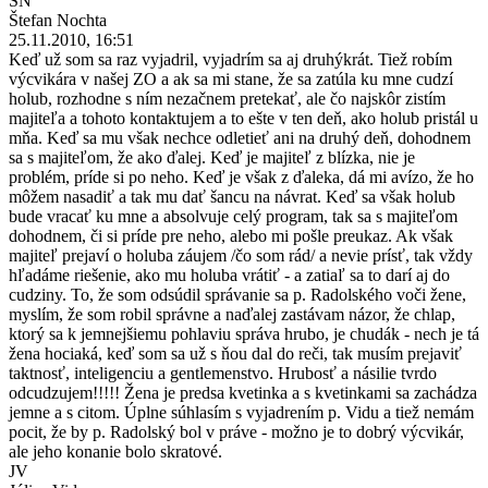
ŠN
Štefan Nochta
25.11.2010, 16:51
Keď už som sa raz vyjadril, vyjadrím sa aj druhýkrát. Tiež robím
výcvikára v našej ZO a ak sa mi stane, že sa zatúla ku mne cudzí
holub, rozhodne s ním nezačnem pretekať, ale čo najskôr zistím
majiteľa a tohoto kontaktujem a to ešte v ten deň, ako holub pristál u
mňa. Keď sa mu však nechce odletieť ani na druhý deň, dohodnem
sa s majiteľom, že ako ďalej. Keď je majiteľ z blízka, nie je
problém, príde si po neho. Keď je však z ďaleka, dá mi avízo, že ho
môžem nasadiť a tak mu dať šancu na návrat. Keď sa však holub
bude vracať ku mne a absolvuje celý program, tak sa s majiteľom
dohodnem, či si príde pre neho, alebo mi pošle preukaz. Ak však
majiteľ prejaví o holuba záujem /čo som rád/ a nevie prísť, tak vždy
hľadáme riešenie, ako mu holuba vrátiť - a zatiaľ sa to darí aj do
cudziny. To, že som odsúdil správanie sa p. Radolského voči žene,
myslím, že som robil správne a naďalej zastávam názor, že chlap,
ktorý sa k jemnejšiemu pohlaviu správa hrubo, je chudák - nech je tá
žena hociaká, keď som sa už s ňou dal do reči, tak musím prejaviť
taktnosť, inteligenciu a gentlemenstvo. Hrubosť a násilie tvrdo
odcudzujem!!!!! Žena je predsa kvetinka a s kvetinkami sa zachádza
jemne a s citom. Úplne súhlasím s vyjadrením p. Vidu a tiež nemám
pocit, že by p. Radolský bol v práve - možno je to dobrý výcvikár,
ale jeho konanie bolo skratové.
JV