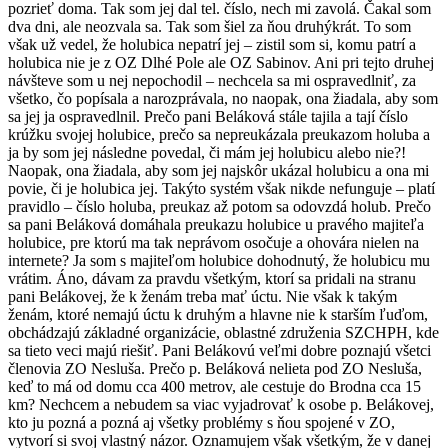
pozrieť doma. Tak som jej dal tel. číslo, nech mi zavolá. Čakal som
dva dni, ale neozvala sa. Tak som šiel za ňou druhýkrát. To som
však už vedel, že holubica nepatrí jej – zistil som si, komu patrí a
holubica nie je z OZ Dlhé Pole ale OZ Sabinov. Ani pri tejto druhej
návšteve som u nej nepochodil – nechcela sa mi ospravedlniť, za
všetko, čo popísala a narozprávala, no naopak, ona žiadala, aby som
sa jej ja ospravedlnil. Prečo pani Beláková stále tajila a tají číslo
krúžku svojej holubice, prečo sa nepreukázala preukazom holuba a
ja by som jej následne povedal, či mám jej holubicu alebo nie?!
Naopak, ona žiadala, aby som jej najskôr ukázal holubicu a ona mi
povie, či je holubica jej. Takýto systém však nikde nefunguje – platí
pravidlo – číslo holuba, preukaz až potom sa odovzdá holub. Prečo
sa pani Beláková domáhala preukazu holubice u pravého majiteľa
holubice, pre ktorú ma tak neprávom osočuje a ohovára nielen na
internete? Ja som s majiteľom holubice dohodnutý, že holubicu mu
vrátim. Áno, dávam za pravdu všetkým, ktorí sa pridali na stranu
pani Belákovej, že k ženám treba mať úctu. Nie však k takým
ženám, ktoré nemajú úctu k druhým a hlavne nie k starším ľuďom,
obchádzajú základné organizácie, oblastné združenia SZCHPH, kde
sa tieto veci majú riešiť. Pani Belákovú veľmi dobre poznajú všetci
členovia ZO Nesluša. Prečo p. Beláková nelieta pod ZO Nesluša,
keď to má od domu cca 400 metrov, ale cestuje do Brodna cca 15
km? Nechcem a nebudem sa viac vyjadrovať k osobe p. Belákovej,
kto ju pozná a pozná aj všetky problémy s ňou spojené v ZO,
vytvorí si svoj vlastný názor. Oznamujem však všetkým, že v danej