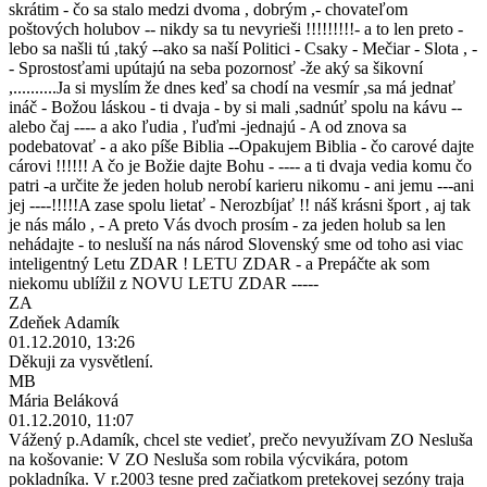
skrátim - čo sa stalo medzi dvoma , dobrým ,- chovateľom
poštových holubov -- nikdy sa tu nevyrieši !!!!!!!!!- a to len preto -
lebo sa našli tú ,taký --ako sa naší Politici - Csaky - Mečiar - Slota , -
- Sprostosťami upútajú na seba pozornosť -že aký sa šikovní
,..........Ja si myslím že dnes keď sa chodí na vesmír ,sa má jednať
ináč - Božou láskou - ti dvaja - by si mali ,sadnúť spolu na kávu --
alebo čaj ---- a ako ľudia , ľuďmi -jednajú - A od znova sa
podebatovať - a ako píše Biblia --Opakujem Biblia - čo carové dajte
cárovi !!!!!! A čo je Božie dajte Bohu - ---- a ti dvaja vedia komu čo
patri -a určite že jeden holub nerobí karieru nikomu - ani jemu ---ani
jej ----!!!!!A zase spolu lietať - Nerozbíjať !! náš krásni šport , aj tak
je nás málo , - A preto Vás dvoch prosím - za jeden holub sa len
nehádajte - to nesluší na nás národ Slovenský sme od toho asi viac
inteligentný Letu ZDAR ! LETU ZDAR - a Prepáčte ak som
niekomu ublížil z NOVU LETU ZDAR -----
ZA
Zdeňek Adamík
01.12.2010, 13:26
Děkuji za vysvětlení.
MB
Mária Beláková
01.12.2010, 11:07
Vážený p.Adamík, chcel ste vedieť, prečo nevyužívam ZO Nesluša
na košovanie: V ZO Nesluša som robila výcvikára, potom
pokladníka. V r.2003 tesne pred začiatkom pretekovej sezóny traja