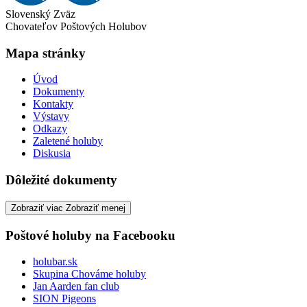
Slovenský Zväz
Chovateľov Poštových Holubov
Mapa stránky
Úvod
Dokumenty
Kontakty
Výstavy
Odkazy
Zaletené holuby
Diskusia
Dôležité dokumenty
Zobraziť viac
Zobraziť menej
Poštové holuby na Facebooku
holubar.sk
Skupina Chováme holuby
Jan Aarden fan club
SION Pigeons