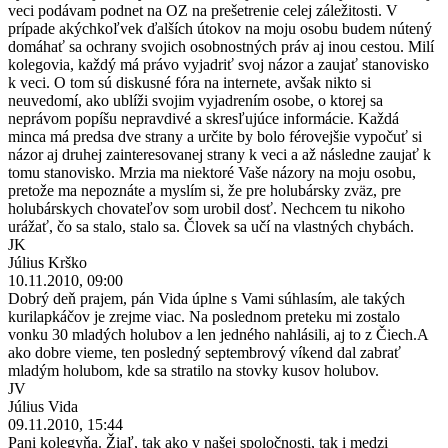
veci podávam podnet na OZ na prešetrenie celej záležitosti. V
prípade akýchkoľvek ďalších útokov na moju osobu budem nútený
domáhať sa ochrany svojich osobnostných práv aj inou cestou. Milí
kolegovia, každý má právo vyjadriť svoj názor a zaujať stanovisko
k veci. O tom sú diskusné fóra na internete, avšak nikto si
neuvedomí, ako ublíži svojim vyjadrením osobe, o ktorej sa
neprávom popíšu nepravdivé a skresľujúce informácie. Každá
minca má predsa dve strany a určite by bolo férovejšie vypočuť si
názor aj druhej zainteresovanej strany k veci a až následne zaujať k
tomu stanovisko. Mrzia ma niektoré Vaše názory na moju osobu,
pretože ma nepoznáte a myslím si, že pre holubársky zväz, pre
holubárskych chovateľov som urobil dosť. Nechcem tu nikoho
urážať, čo sa stalo, stalo sa. Človek sa učí na vlastných chybách.
JK
Július Krško
10.11.2010, 09:00
Dobrý deň prajem, pán Vida úplne s Vami súhlasím, ale takých
kurilapkáčov je zrejme viac. Na poslednom preteku mi zostalo
vonku 30 mladých holubov a len jedného nahlásili, aj to z Čiech.A
ako dobre vieme, ten posledný septembrový víkend dal zabrať
mladým holubom, kde sa stratilo na stovky kusov holubov.
JV
Július Vida
09.11.2010, 15:44
Pani kolegyňa. Žiaľ, tak ako v našej spoločnosti, tak i medzi