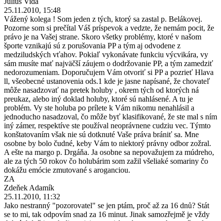
Július Vida
25.11.2010, 15:48
Vážený kolega ! Som jeden z tých, ktorý sa zastal p. Belákovej.
Pozorne som si prečítal Váš príspevok a vedzte, že nemám pocit, že
právo je na Vašej strane. Skoro všetky problémy, ktoré v našom
športe vznikajú sú z porušovania PP a tým aj odvodene z
medziludských vťahov. Pokiaľ vykonávate funkciu výcvikára, vy
sám musíte mať najväčší záujem o dodržovanie PP, a tým zamedziť
nedorozumeniam. Doporučujem Vám otvoriť si PP a pozrieť Hlava
ll, všeobecné ustanovenia ods.1 kde je jasne napísané, že chovateľ
môže nasadzovať na pretek holuby , okrem tých od ktorých ná
preukaz, alebo iný doklad holuby, ktoré sú nahlásené. A tu je
problém. Vy ste holuba po prílete k Vám nikomu nenahlásil a
jednoducho nasadzoval, čo môže byť klasifikované, že ste mal s ním
iný zámer, respektíve ste používal neoprávnene cudziu vec. Týmto
konštatovaním však nie sú dotknuté Vaše práva brániť sa. Mne
osobne by bolo čudné, keby Vám to niektorý právny odbor zožral.
A ešte na margo p. Drgáňa. Ja osobne sa nepovažujem za múdreho,
ale za tých 50 rokov čo holubárim som zažil všeliaké somariny čo
dokážu emócie zmutované s aroganciou.
ZA
Zdeňek Adamík
25.11.2010, 11:32
Jako nestranný "pozorovatel" se jen ptám, proč až za 16 dnů? Stát
se to mi, tak odpovím snad za 16 minut. Jinak samozřejmě je vždy