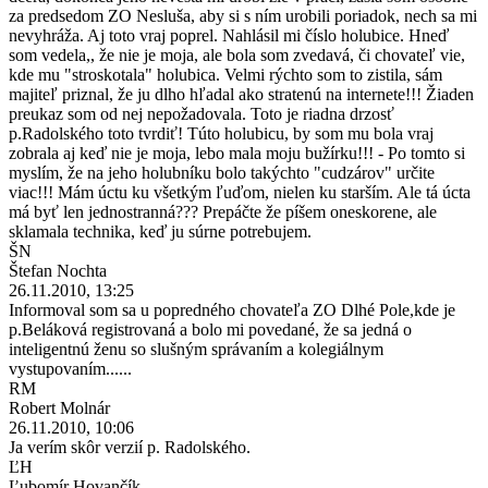
za predsedom ZO Nesluša, aby si s ním urobili poriadok, nech sa mi
nevyhráža. Aj toto vraj poprel. Nahlásil mi číslo holubice. Hneď
som vedela,, že nie je moja, ale bola som zvedavá, či chovateľ vie,
kde mu "stroskotala" holubica. Velmi rýchto som to zistila, sám
majiteľ priznal, že ju dlho hľadal ako stratenú na internete!!! Žiaden
preukaz som od nej nepožadovala. Toto je riadna drzosť
p.Radolského toto tvrdiť! Túto holubicu, by som mu bola vraj
zobrala aj keď nie je moja, lebo mala moju bužírku!!! - Po tomto si
myslím, že na jeho holubníku bolo takýchto "cudzárov" určite
viac!!! Mám úctu ku všetkým ľuďom, nielen ku starším. Ale tá úcta
má byť len jednostranná??? Prepáčte že píšem oneskorene, ale
sklamala technika, keď ju súrne potrebujem.
ŠN
Štefan Nochta
26.11.2010, 13:25
Informoval som sa u popredného chovateľa ZO Dlhé Pole,kde je
p.Beláková registrovaná a bolo mi povedané, že sa jedná o
inteligentnú ženu so slušným správaním a kolegiálnym
vystupovaním......
RM
Robert Molnár
26.11.2010, 10:06
Ja verím skôr verzií p. Radolského.
ĽH
Ľubomír Hovančík