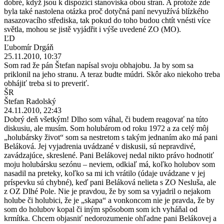
dobré, když jsou k dispozici stanoviska obou stran. A protože zde
byla také nastolena otázka proč dotyčná paní nevyužívá blízkého
nasazovacího střediska, tak pokud do toho budou chtít vnésti více
světla, mohou se jistě vyjádřit i výše uvedené ZO (MO).
ĽD
Ľubomír Drgáň
25.11.2010, 10:37
Som rad že pán Štefan napísal svoju obhajobu. Ja by som sa
priklonil na jeho stranu. A teraz budte múdri. Skôr ako niekoho treba
obhájiť treba si to preveriť.
ŠR
Štefan Radolský
24.11.2010, 22:43
Dobrý deň všetkým! Dlho som váhal, či budem reagovať na túto
diskusiu, ale musím. Som holubárom od roku 1972 a za celý môj
„holubársky život“ som sa nestretom s takým jednaním ako má pani
Beláková. Jej vyjadrenia uvádzané v diskusii, sú nepravdivé,
zavádzajúce, skreslené. Pani Belákovej nedal nikto právo hodnotiť
moju holubársku sezónu – neviem, odkiaľ má, koľko holubov som
nasadil na preteky, koľko sa mi ich vrátilo (údaje uvádzane v jej
príspevku sú chybné), keď pani Beláková nelieta s ZO Nesluša, ale
z OZ Dlhé Pole. Nie je pravdou, že by som sa vyjadril o nejakom
holube či holubici, že je „skapa“ a vonkoncom nie je pravda, že by
som do holubov kopal či iným spôsobom som ich vyháňal od
krmítka. Chcem objasniť nedorozumenie ohľadne pani Belákovej a